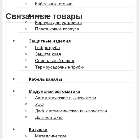
Кабельные стяжки
Связанные товары
Корпуса
Корпуса для устройств
Пластиковые корпуса
Защитные изделия
Гофротруба
Защита края
Спиральный шланг
Термоусадочные трубки
Кабель каналы
Модульная автоматика
Автоматические выключатели
УЗО
Диф. автоматические выключатели
Доп-контакты
Катушки
Металлические