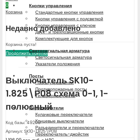
0
Кнопки управления
Корзина
Стандартные кнопки управления
Кнопки управления с подсветкой
Кнопки управления с ключом
Недавно добавлено
Двух- и трехпозиционные кнопки
Комплектующие для кнопок
Корзина пуста!
Светосигнальная арматура
Продолжить покупки
Светосигнальная арматура
Указатели положения
Посты
Выключатель SK10-
Посты управления
Противопожарные посты
1.825\Р08 схема 0-1, 1-
Тельферные посты
полюсный
Переключатели
Кулачковые переключатели
Концевые выключатели
Код базы: 49200
Разъединители и переключатели
Артикул: SK10-1.825\Р08
Переключатель-джойстик
1 196.09
рос. руб.
с НДС