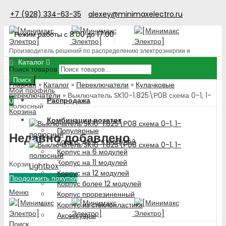
+7 (928) 334-63-35
alexey@minimaxelectro.ru
Режим работы с 8.00 до 17.00
Производитель решений по распределению электроэнергии и
поставщик ЭТП
Каталог
Поиск товаров
Поиск
Главная
»
Каталог
»
Переключатели
»
Кулачковые
Мой профиль
переключатели
»
Выключатель SK10-1.825\Р08 схема 0-1, 1-
Распродажа
0
полюсный
Корзина
Комбинации розеток
Популярные
Недавно добавлено
Корпус до 4-х модулей
Корпус на 6 модулей
Корпус на 11 модулей
Корзина пуста!
Lightbox
Корпус на 12 модулей
Продолжить покупки
Корпус более 12 модулей
Меню
Корпус прорезиненный
Корпус из стеклопластика
Аксессуары
Поиск