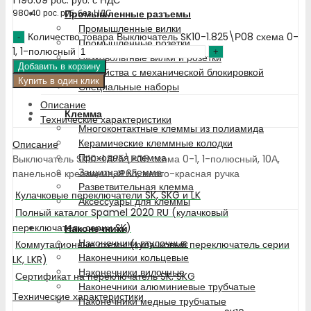
Промышленные разъемы
980.40
рос. руб.
без НДС
Промышленные вилки
Количество товара Выключатель SK10-1.825\Р08 схема 0-
Промышленные розетки
1, 1-полюсный
Низковольтные вилки и розетки
Добавить в корзину
Устройства с механической блокировкой
Купить в один клик
Специальные наборы
Описание
Клемма
Технические характеристики
Многоконтактные клеммы из полиамида
Керамические клеммные колодки
Описание
Проходная клемма
Выключатель SK10-1.825\Р08 схема 0-1, 1-полюсный, 10А,
Защитная клемма
панельное крепление, IP65, желто-красная ручка
Разветвительная клемма
Кулачковые переключатели SK, SKG и LK
Аксессуары для клеммы
Полный каталог Spamel 2020 RU (кулачковый
переключатель серии SK)
Наконечники
Наконечники втулочные
Коммутационные схемы (кулачковый переключатель серии
Наконечники кольцевые
LK, LKR)
Наконечники вилочные
Сертификат на переключатель SK, SKG
Наконечники алюминиевые трубчатые
Технические характеристики
Наконечники медные трубчатые