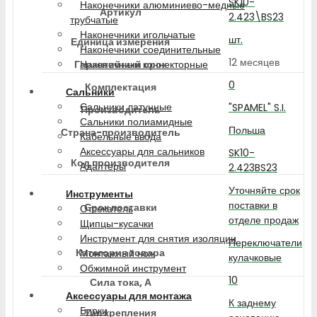
SK10-
Наконечники алюминиево-медные
Артикул
2.423\BS23
трубчатые
Наконечники игольчатые
шт.
Единица измерения
Наконечники соединительные
12 месяцев
Гарантийный срок
Наконечники коннекторные
0
Комплектация
Сальники
Сальники латунные
"SPAMEL" S.I.
Производитель
Сальники полиамидные
Польша
Страна-производитель
Кабельные ввода
Аксессуары для сальников
SK10-
Код производителя
Адаптеры
2.423BS23
Уточняйте срок
Инструменты
поставки в
Срок поставки
Отсекатель
отделе продаж
Щипцы-кусачки
Инструмент для снятия изоляции
Переключатели
Категория товара
Монтажный нож
кулачковые
Обжимной инструмент
10
Сила тока, А
Аксессуары для монтажа
К заднему
Бирки
Тип крепления