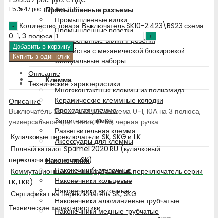
Промышленные разъемы
1 575.47
рос. руб.
без НДС
Промышленные вилки
Количество товара Выключатель SK10-2.423\BS23 схема
Промышленные розетки
0-1, 3 полюса
Низковольтные вилки и розетки
Добавить в корзину
Устройства с механической блокировкой
Купить в один клик
Специальные наборы
Описание
Клемма
Технические характеристики
Многоконтактные клеммы из полиамида
Керамические клеммные колодки
Описание
Проходная клемма
Выключатель SK10-2.423\BS23 схема 0-1, 10А на 3 полюса,
Защитная клемма
универсальное крепление, IP 65, черная ручка
Разветвительная клемма
Кулачковые переключатели SK, SKG и LK
Аксессуары для клеммы
Полный каталог Spamel 2020 RU (кулачковый
переключатель серии SK)
Наконечники
Наконечники втулочные
Коммутационные схемы (кулачковый переключатель серии
Наконечники кольцевые
LK, LKR)
Наконечники вилочные
Сертификат на переключатель SK, SKG
Наконечники алюминиевые трубчатые
Технические характеристики
Наконечники медные трубчатые