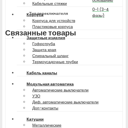
основанию
Кабельные стяжки
0-1 (3-4
Тип переключателя
Корпуса
фазы)
Корпуса для устройств
Пластиковые корпуса
Связанные товары
Защитные изделия
Гофротруба
Защита края
Спиральный шланг
Термоусадочные трубки
Кабель каналы
Модульная автоматика
Автоматические выключатели
УЗО
Диф. автоматические выключатели
Доп-контакты
Катушки
Металлические