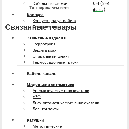
0-1 (3-4
Кабельные стяжки
Тип переключателя
фазы)
Корпуса
Корпуса для устройств
Связанные товары
Пластиковые корпуса
Защитные изделия
Гофротруба
Защита края
Спиральный шланг
Термоусадочные трубки
Кабель каналы
Модульная автоматика
Автоматические выключатели
УЗО
Диф. автоматические выключатели
Доп-контакты
Катушки
Металлические