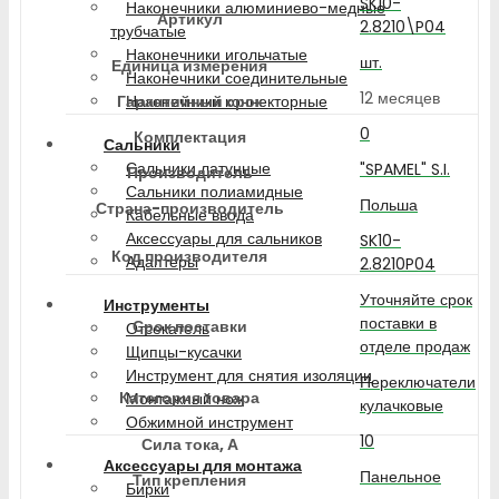
SK10-
Наконечники алюминиево-медные
Артикул
2.8210\P04
трубчатые
Наконечники игольчатые
шт.
Единица измерения
Наконечники соединительные
12 месяцев
Гарантийный срок
Наконечники коннекторные
0
Комплектация
Сальники
Сальники латунные
"SPAMEL" S.I.
Производитель
Сальники полиамидные
Польша
Страна-производитель
Кабельные ввода
Аксессуары для сальников
SK10-
Код производителя
Адаптеры
2.8210P04
Уточняйте срок
Инструменты
поставки в
Срок поставки
Отсекатель
отделе продаж
Щипцы-кусачки
Инструмент для снятия изоляции
Переключатели
Категория товара
Монтажный нож
кулачковые
Обжимной инструмент
10
Сила тока, А
Аксессуары для монтажа
Панельное
Тип крепления
Бирки