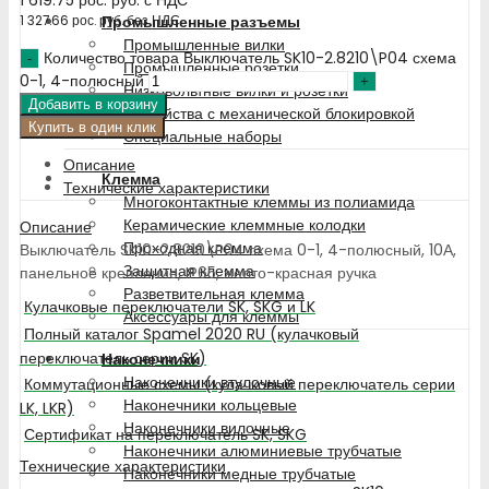
Промышленные разъемы
1 327.66
рос. руб.
без НДС
Промышленные вилки
Количество товара Выключатель SK10-2.8210\P04 схема
Промышленные розетки
0-1, 4-полюсный
Низковольтные вилки и розетки
Добавить в корзину
Устройства с механической блокировкой
Купить в один клик
Специальные наборы
Описание
Клемма
Технические характеристики
Многоконтактные клеммы из полиамида
Керамические клеммные колодки
Описание
Проходная клемма
Выключатель SK10-2.8210\P04 схема 0-1, 4-полюсный, 10А,
Защитная клемма
панельное крепление, IP65, желто-красная ручка
Разветвительная клемма
Кулачковые переключатели SK, SKG и LK
Аксессуары для клеммы
Полный каталог Spamel 2020 RU (кулачковый
переключатель серии SK)
Наконечники
Наконечники втулочные
Коммутационные схемы (кулачковый переключатель серии
Наконечники кольцевые
LK, LKR)
Наконечники вилочные
Сертификат на переключатель SK, SKG
Наконечники алюминиевые трубчатые
Технические характеристики
Наконечники медные трубчатые