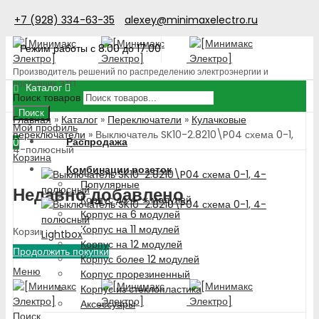
+7 (928) 334-63-35
alexey@minimaxelectro.ru
Режим работы с 8.00 до 17.00
Производитель решений по распределению электроэнергии и
поставщик ЭТП
Каталог
Поиск товаров
Поиск
Главная
»
Каталог
»
Переключатели
»
Кулачковые
Мой профиль
переключатели
»
Выключатель SK10-2.8210\P04 схема 0-1,
Распродажа
0
4-полюсный
Корзина
Комбинации розеток
Популярные
Недавно добавлено
Корпус до 4-х модулей
Корпус на 6 модулей
Корпус на 11 модулей
Корзина пуста!
Lightbox
Корпус на 12 модулей
Продолжить покупки
Корпус более 12 модулей
Меню
Корпус прорезиненный
Корпус из стеклопластика
Аксессуары
Поиск