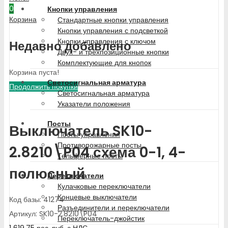
0
Кнопки управления
Корзина
Стандартные кнопки управления
Кнопки управления с подсветкой
Кнопки управления с ключом
Недавно добавлено
Двух- и трехпозиционные кнопки
Комплектующие для кнопок
Корзина пуста!
Светосигнальная арматура
Продолжить покупки
Светосигнальная арматура
Указатели положения
Посты
Выключатель SK10-
Посты управления
Противопожарные посты
2.8210\P04 схема 0-1, 4-
Тельферные посты
полюсный
Переключатели
Кулачковые переключатели
Концевые выключатели
Код базы: 41274
Разъединители и переключатели
Артикул: SK10-2.8210\P04
Переключатель-джойстик
1 619.75
рос. руб.
с НДС