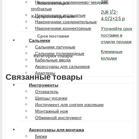
285
Наконечники алюминиево-медные
Комплектация
трубчатые
ZUR 1/2-
Наконечники игольчатые
Код производителя
4.0/2×2.5 p
Наконечники соединительные
Наконечники коннекторные
Уточняйте срок
поставки в
Срок поставки
Сальники
отделе продаж
Сальники латунные
Клеммные
Сальники полиамидные
Категория товара
колодки
Кабельные ввода
Аксессуары для сальников
Адаптеры
Связанные товары
Инструменты
Отсекатель
Щипцы-кусачки
Инструмент для снятия изоляции
Монтажный нож
Обжимной инструмент
Аксессуары для монтажа
Бирки