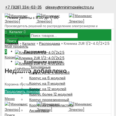
+7 (928) 334-63-35
alexey@minimaxelectro.ru
Режим работы с 8.00 до 17.00
Производитель решений по распределению электроэнергии и
поставщик ЭТП
Каталог
Поиск товаров
Поиск
Главная
»
Каталог
»
Распродажа
»
Клемма ZUR 1/2-4.0/2×2.5
Мой профиль
Распродажа
0
Корзина
Комбинации розеток
Популярные
Lightbox
Недавно добавлено
Корпус до 4-х модулей
Корпус на 6 модулей
Корпус на 11 модулей
Корзина пуста!
Корпус на 12 модулей
Продолжить покупки
Корпус более 12 модулей
Меню
Корпус прорезиненный
Корпус из стеклопластика
Аксессуары
Поиск