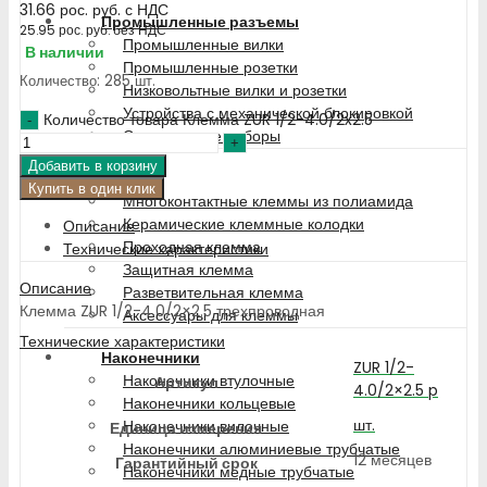
31.66
рос. руб.
с НДС
Промышленные разъемы
25.95
рос. руб.
без НДС
Промышленные вилки
В наличии
Промышленные розетки
Количество: 285 шт.
Низковольтные вилки и розетки
Устройства с механической блокировкой
Количество товара Клемма ZUR 1/2-4.0/2x2.5
Специальные наборы
Добавить в корзину
Клемма
Купить в один клик
Многоконтактные клеммы из полиамида
Керамические клеммные колодки
Описание
Проходная клемма
Технические характеристики
Защитная клемма
Описание
Разветвительная клемма
Клемма ZUR 1/2-4.0/2×2.5 трехпроводная
Аксессуары для клеммы
Технические характеристики
Наконечники
ZUR 1/2-
Наконечники втулочные
Артикул
4.0/2×2.5 p
Наконечники кольцевые
шт.
Наконечники вилочные
Единица измерения
Наконечники алюминиевые трубчатые
12 месяцев
Гарантийный срок
Наконечники медные трубчатые