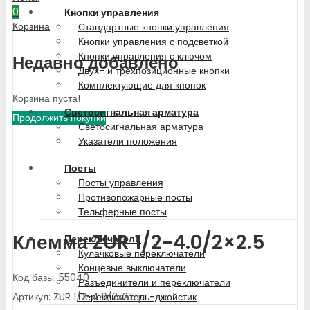
0
Кнопки управления
Корзина
Стандартные кнопки управления
Кнопки управления с подсветкой
Кнопки управления с ключом
Недавно добавлено
Двух- и трехпозиционные кнопки
Комплектующие для кнопок
Корзина пуста!
Светосигнальная арматура
Продолжить покупки
Светосигнальная арматура
Указатели положения
Посты
Посты управления
Противопожарные посты
Тельферные посты
Клемма ZUR 1/2-4.0/2×2.5
Переключатели
Кулачковые переключатели
Концевые выключатели
Код базы: 55040
Разъединители и переключатели
Артикул: ZUR 1/2-4.0/2x2.5 p
Переключатель-джойстик