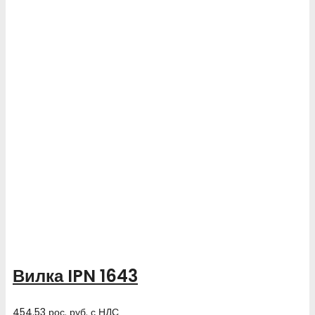
Вилка IPN 1643
454.53
рос. руб.
с НДС