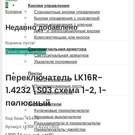
0
Кнопки управления
Корзина
Стандартные кнопки управления
Кнопки управления с подсветкой
Кнопки управления с ключом
Недавно добавлено
Двух- и трехпозиционные кнопки
Комплектующие для кнопок
Корзина пуста!
Светосигнальная арматура
Продолжить покупки
Светосигнальная арматура
Указатели положения
Посты
Переключатель LK16R-
Посты управления
Противопожарные посты
1.4232\S03 схема 1-2, 1-
Тельферные посты
полюсный
Переключатели
Кулачковые переключатели
Концевые выключатели
Код базы: 45475
Разъединители и переключатели
Артикул: LK16R-1.4232\S03
Переключатель-джойстик
1 399.74
рос. руб.
с НДС