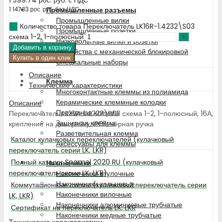
Промышленные разъемы
1 147.33
рос. руб.
без НДС
Промышленные вилки
Количество товара Переключатель LK16R-1.4232\S03
Промышленные розетки
схема 1-2, 1-полюсный
Низковольтные вилки и розетки
Добавить в корзину
Устройства с механической блокировкой
Купить в один клик
Специальные наборы
Описание
Клемма
Технические характеристики
Многоконтактные клеммы из полиамида
Керамические клеммные колодки
Описание
Проходная клемма
Переключатель LK16R-1.4232\S03 схема 1-2, 1-полюсный, 16А,
Защитная клемма
крепление на дин-рейку, IP65, чёрная ручка
Разветвительная клемма
Каталог кулачковых переключателей (кулачковый
Аксессуары для клеммы
переключатель серии LK, LKR)
Полный каталог Spamel 2020 RU (кулачковый
Наконечники
переключатель серии LK, LKR)
Наконечники втулочные
Наконечники кольцевые
Коммутационные схемы (кулачковый переключатель серии
Наконечники вилочные
LK, LKR)
Наконечники алюминиевые трубчатые
Сертификат на переключатель LK, LKR
Наконечники медные трубчатые
Технические характеристики