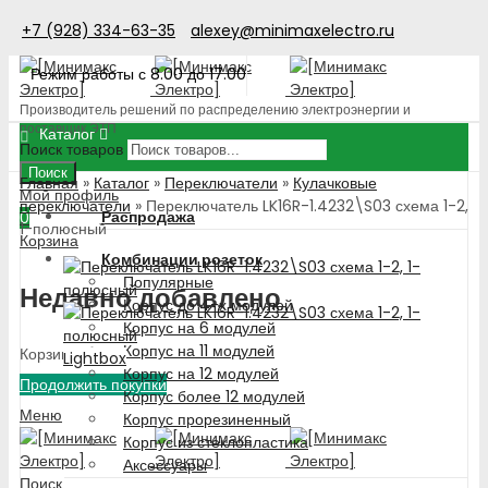
+7 (928) 334-63-35
alexey@minimaxelectro.ru
Режим работы с 8.00 до 17.00
Производитель решений по распределению электроэнергии и
поставщик ЭТП
Каталог
Поиск товаров
Поиск
Главная
»
Каталог
»
Переключатели
»
Кулачковые
Мой профиль
переключатели
»
Переключатель LK16R-1.4232\S03 схема 1-2,
Распродажа
0
1-полюсный
Корзина
Комбинации розеток
Популярные
Недавно добавлено
Корпус до 4-х модулей
Корпус на 6 модулей
Корпус на 11 модулей
Корзина пуста!
Lightbox
Корпус на 12 модулей
Продолжить покупки
Корпус более 12 модулей
Меню
Корпус прорезиненный
Корпус из стеклопластика
Аксессуары
Поиск