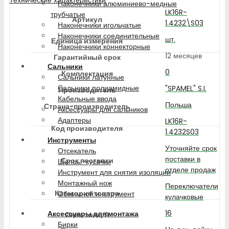
Наконечники алюминиево-медные
LK16R-
трубчатые
Артикул
1.4232\S03
Наконечники игольчатые
Наконечники соединительные
шт.
Единица измерения
Наконечники коннекторные
12 месяцев
Гарантийный срок
Сальники
0
Комплектация
Сальники латунные
Сальники полиамидные
"SPAMEL" S.I.
Производитель
Кабельные ввода
Польша
Страна-производитель
Аксессуары для сальников
Адаптеры
LK16R-
Код производителя
1.4232S03
Инструменты
Уточняйте срок
Отсекатель
поставки в
Срок поставки
Щипцы-кусачки
отделе продаж
Инструмент для снятия изоляции
Монтажный нож
Переключатели
Категория товара
Обжимной инструмент
кулачковые
16
Аксессуары для монтажа
Сила тока, А
Бирки