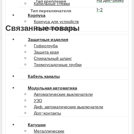
На дин-рейку
Тип крепления
Кабельные стяжки
1-2
Тип переключателя
Корпуса
Корпуса для устройств
Связанные товары
Пластиковые корпуса
Защитные изделия
Гофротруба
Защита края
Спиральный шланг
Термоусадочные трубки
Кабель каналы
Модульная автоматика
Автоматические выключатели
УЗО
Диф. автоматические выключатели
Доп-контакты
Катушки
Металлические