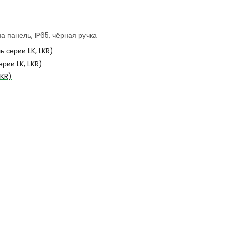
а панель, IP65, чёрная ручка
 серии LK, LKR)
рии LK, LKR)
LKR)