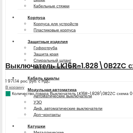
Кабельные стяжки
Корпуса
Корпуса для устройств
Пластиковые корпуса
Защитные изделия
Гофротруба
Защита края
Спиральный шланг
Выключатель LK16R-1.828\0B2ZC с
Термоусадочные трубки
Кабель каналы
1 971.14
рос. руб.
с НДС
В корзину
Модульная автоматика
Количество товара Выключатель LK16R-1.828\0B2ZC схема 0
Автоматические выключатели
УЗО
Диф. автоматические выключатели
Доп-контакты
Катушки
Металлические