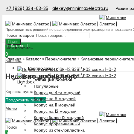
+7 (928) 334-63-35
alexey@minimaxelectro.ru
Режим ра
Производитель решений по распределению электроэнергии и поставщик
Поиск товаров
Поиск
Каталог
Мой профиль
0
Главная
»
Каталог
»
Переключатели
»
Кулачковые переключател
Корзина
Распродажа
Недавно добавлено
Комбинации розеток
Lightbox
Популярные
Корзина пуста!
Корпус до 4-х модулей
Корпус на 6 модулей
Продолжить покупки
Корпус на 11 модулей
Меню
Корпус на 12 модулей
Корпус более 12 модулей
Корпус прорезиненный
Поиск
Корпус из стеклопластика
0