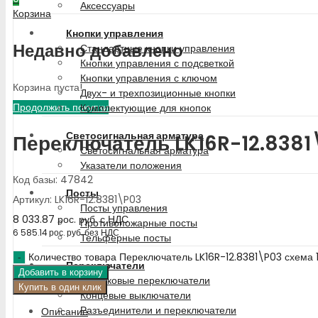
Аксессуары
Корзина
Кнопки управления
Недавно добавлено
Стандартные кнопки управления
Кнопки управления с подсветкой
Кнопки управления с ключом
Корзина пуста!
Двух- и трехпозиционные кнопки
Продолжить покупки
Комплектующие для кнопок
Светосигнальная арматура
Переключатель LK16R-12.8381
Светосигнальная арматура
Указатели положения
Код базы: 47842
Посты
Артикул: LK16R-12.8381\P03
Посты управления
8 033.87
рос. руб.
с НДС
Противопожарные посты
6 585.14
рос. руб.
без НДС
Тельферные посты
Количество товара Переключатель LK16R-12.8381\P03 схема 
Переключатели
Добавить в корзину
Кулачковые переключатели
Купить в один клик
Концевые выключатели
Разъединители и переключатели
Описание