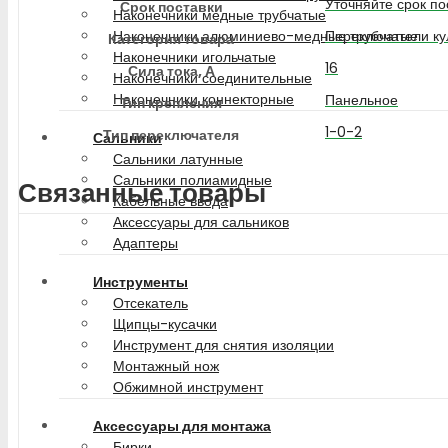
Уточняйте срок по
Срок поставки
Наконечники медные трубчатые
Переключатели ку
Наконечники алюминиево-медные трубчатые
Категория товара
Наконечники игольчатые
16
Сила тока, А
Наконечники соединительные
Наконечники коннекторные
Панельное
Тип крепления
1-0-2
Тип переключателя
Сальники
Сальники латунные
Сальники полиамидные
Связанные товары
Кабельные ввода
Аксессуары для сальников
Адаптеры
Инструменты
Отсекатель
Щипцы-кусачки
Инструмент для снятия изоляции
Монтажный нож
Обжимной инструмент
Аксессуары для монтажа
Бирки