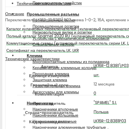
Переключатель-джойстик
Технические характеристики
Описание
Промышленные разъемы
Переключатель LK16R-12.8381\P03 схема 1-0-2, 16А, крепление н
Промышленные вилки
Промышленные розетки
Каталог кулачковых переключателей (кулачковый переключатель
Низковольтные вилки и розетки
Полный каталог Spamel 2020 RU (кулачковый переключатель се
Устройства с механической блокировкой
Коммутационные схемы (кулачковый переключатель серии LK, 
Специальные наборы
Сертификат на переключатель LK, LKR
Клемма
Технические характеристики
Многоконтактные клеммы из полиамида
LK16R-12.8381\P03
Артикул
Керамические клеммные колодки
Проходная клемма
шт.
Единица измерения
Защитная клемма
12 месяцев
Гарантийный срок
Разветвительная клемма
Аксессуары для клеммы
0
Комплектация
"SPAMEL" S.I.
Наконечники
Производитель
Наконечники втулочные
Польша
Страна-производитель
Наконечники кольцевые
LK16R-12.8381P03
Наконечники вилочные
Код производителя
Наконечники алюминиевые трубчатые