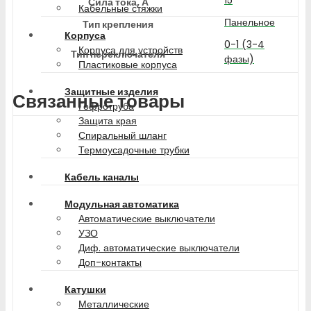
Сила тока, А
Кабельные стяжки
Панельное
Тип крепления
Корпуса
0-1 (3-4
Корпуса для устройств
Тип переключателя
фазы)
Пластиковые корпуса
Защитные изделия
Связанные товары
Гофротруба
Защита края
Спиральный шланг
Термоусадочные трубки
Кабель каналы
Модульная автоматика
Автоматические выключатели
УЗО
Диф. автоматические выключатели
Доп-контакты
Катушки
Металлические