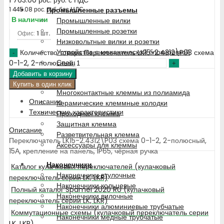
Промышленные разъемы
1 445.08
рос. руб.
без НДС
В наличии
Промышленные вилки
Промышленные розетки
Офис:
1 шт.
Низковольтные вилки и розетки
Устройства с механической блокировкой
Количество товара Переключатель LK15-2.4312\P03 схема
Специальные наборы
0-1-2, 2-полюсный
Добавить в корзину
Клемма
Купить в один клик
Многоконтактные клеммы из полиамида
Описание
Керамические клеммные колодки
Технические характеристики
Проходная клемма
Защитная клемма
Описание
Разветвительная клемма
Переключатель LK15-2.4312\P03 схема 0-1-2, 2-полюсный,
Аксессуары для клеммы
15А, крепление на панель, IP65, чёрная ручка
Наконечники
Каталог кулачковых переключателей (кулачковый
Наконечники втулочные
переключатель серии LK, LKR)
Наконечники кольцевые
Полный каталог Spamel 2020 RU (кулачковый
Наконечники вилочные
переключатель серии LK, LKR)
Наконечники алюминиевые трубчатые
Коммутационные схемы (кулачковый переключатель серии
Наконечники медные трубчатые
LK, LKR)