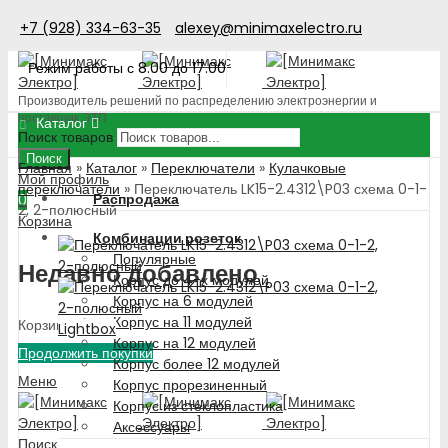
+7 (928) 334-63-35
alexey@minimaxelectro.ru
Режим работы с 8.00 до 17.00
Производитель решений по распределению электроэнергии и
поставщик ЭТП
Каталог
Поиск товаров
Поиск
Главная
»
Каталог
»
Переключатели
»
Кулачковые
Мой профиль
переключатели
»
Переключатель LK15-2.4312\P03 схема 0-1-
Распродажа
0
2, 2-полюсный
Корзина
Комбинации розеток
Популярные
Недавно добавлено
Корпус до 4-х модулей
Корпус на 6 модулей
Корпус на 11 модулей
Корзина пуста!
Lightbox
Корпус на 12 модулей
Продолжить покупки
Корпус более 12 модулей
Меню
Корпус прорезиненный
Корпус из стеклопластика
Аксессуары
Поиск