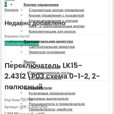
0
Кнопки управления
Корзина
Стандартные кнопки управления
Кнопки управления с подсветкой
Кнопки управления с ключом
Недавно добавлено
Двух- и трехпозиционные кнопки
Комплектующие для кнопок
Корзина пуста!
Светосигнальная арматура
Продолжить покупки
Светосигнальная арматура
Указатели положения
Посты
Переключатель LK15-
Посты управления
Противопожарные посты
2.4312\P03 схема 0-1-2, 2-
Тельферные посты
полюсный
Переключатели
Кулачковые переключатели
Концевые выключатели
Код базы: 26766
Разъединители и переключатели
Артикул: LK15-2.4312\P03
Переключатель-джойстик
1 763.00
рос. руб.
с НДС