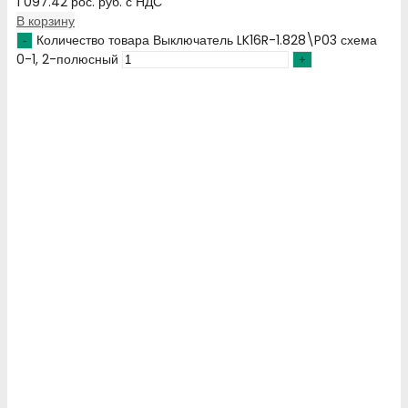
1 097.42
рос. руб.
с НДС
В корзину
Количество товара Выключатель LK16R-1.828\P03 схема
0-1, 2-полюсный