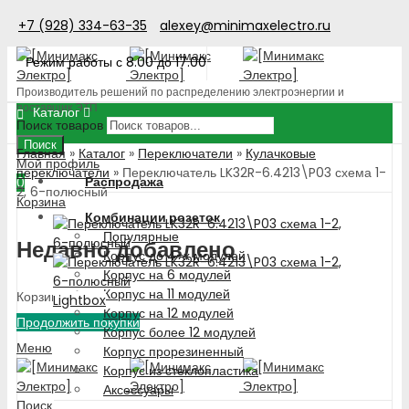
+7 (928) 334-63-35
alexey@minimaxelectro.ru
Режим работы с 8.00 до 17.00
Производитель решений по распределению электроэнергии и
поставщик ЭТП
Каталог
Поиск товаров
Поиск
Главная
»
Каталог
»
Переключатели
»
Кулачковые
Мой профиль
переключатели
»
Переключатель LK32R-6.4213\P03 схема 1-
Распродажа
0
2, 6-полюсный
Корзина
Комбинации розеток
Популярные
Недавно добавлено
Корпус до 4-х модулей
Корпус на 6 модулей
Корпус на 11 модулей
Корзина пуста!
Lightbox
Корпус на 12 модулей
Продолжить покупки
Корпус более 12 модулей
Меню
Корпус прорезиненный
Корпус из стеклопластика
Аксессуары
Поиск