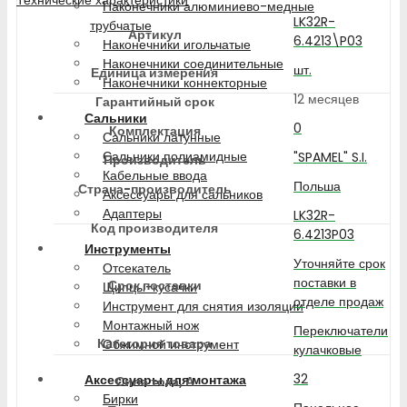
Наконечники алюминиево-медные
LK32R-
трубчатые
Артикул
6.4213\P03
Наконечники игольчатые
Наконечники соединительные
шт.
Единица измерения
Наконечники коннекторные
12 месяцев
Гарантийный срок
Сальники
0
Комплектация
Сальники латунные
Сальники полиамидные
"SPAMEL" S.I.
Производитель
Кабельные ввода
Польша
Страна-производитель
Аксессуары для сальников
Адаптеры
LK32R-
Код производителя
6.4213P03
Инструменты
Уточняйте срок
Отсекатель
поставки в
Срок поставки
Щипцы-кусачки
отделе продаж
Инструмент для снятия изоляции
Монтажный нож
Переключатели
Категория товара
Обжимной инструмент
кулачковые
32
Аксессуары для монтажа
Сила тока, А
Бирки