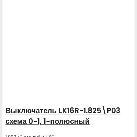
Выключатель LK16R-1.825\P03
схема 0-1, 1-полюсный
1 097.42
рос. руб.
с НДС