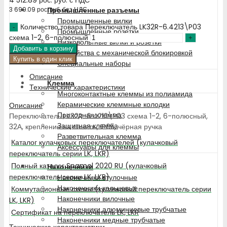
Промышленные разъемы
3 699.09
рос. руб.
без НДС
Промышленные вилки
Количество товара Переключатель LK32R-6.4213\P03
Промышленные розетки
схема 1-2, 6-полюсный
Низковольтные вилки и розетки
Добавить в корзину
Устройства с механической блокировкой
Купить в один клик
Специальные наборы
Описание
Клемма
Технические характеристики
Многоконтактные клеммы из полиамида
Керамические клеммные колодки
Описание
Проходная клемма
Переключатель LK32R-6.4213\P03 схема 1-2, 6-полюсный,
Защитная клемма
32А, крепление на панель, IP65, чёрная ручка
Разветвительная клемма
Каталог кулачковых переключателей (кулачковый
Аксессуары для клеммы
переключатель серии LK, LKR)
Полный каталог Spamel 2020 RU (кулачковый
Наконечники
переключатель серии LK, LKR)
Наконечники втулочные
Наконечники кольцевые
Коммутационные схемы (кулачковый переключатель серии
Наконечники вилочные
LK, LKR)
Наконечники алюминиевые трубчатые
Сертификат на переключатель LK, LKR
Наконечники медные трубчатые
Технические характеристики