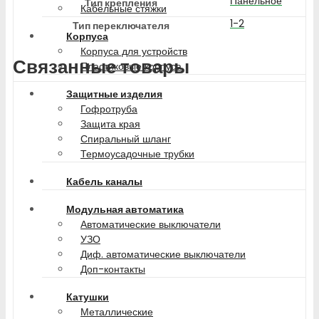
Панельное
Тип крепления
Кабельные стяжки
1-2
Тип переключателя
Корпуса
Корпуса для устройств
Связанные товары
Пластиковые корпуса
Защитные изделия
Гофротруба
Защита края
Спиральный шланг
Термоусадочные трубки
Кабель каналы
Модульная автоматика
Автоматические выключатели
УЗО
Диф. автоматические выключатели
Доп-контакты
Катушки
Металлические