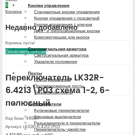
0
Кнопки управления
Корзина
Стандартные кнопки управления
Кнопки управления с подсветкой
Кнопки управления с ключом
Недавно добавлено
Двух- и трехпозиционные кнопки
Комплектующие для кнопок
Корзина пуста!
Светосигнальная арматура
Продолжить покупки
Светосигнальная арматура
Указатели положения
Посты
Переключатель LK32R-
Посты управления
Противопожарные посты
6.4213\P03 схема 1-2, 6-
Тельферные посты
полюсный
Переключатели
Кулачковые переключатели
Концевые выключатели
Код базы: 48887
Разъединители и переключатели
Артикул: LK32R-6.4213\P03
Переключатель-джойстик
4 512.89
рос. руб.
с НДС