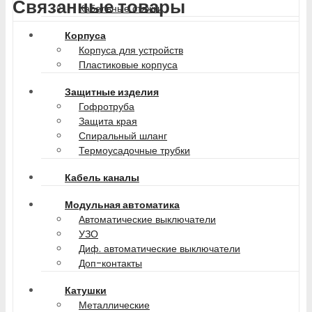
Связанные товары
Кабельные стяжки
Корпуса
Корпуса для устройств
Пластиковые корпуса
Защитные изделия
Гофротруба
Защита края
Спиральный шланг
Термоусадочные трубки
Кабель каналы
Модульная автоматика
Автоматические выключатели
УЗО
Диф. автоматические выключатели
Доп-контакты
Катушки
Металлические