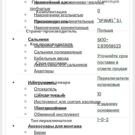
12 месяцев
Гарантийный срок
Наконечники алюминиево-медные
трубчатые
0
Комплектация
Наконечники игольчатые
"SPAMEL" S.I.
Наконечники соединительные
Производитель
Наконечники коннекторные
Польша
Страна-производитель
Сальники
SK10-
Код производителя
Сальники латунные
2.8366BS23
Сальники полиамидные
Уточняйте срок
Кабельные ввода
поставки в
Срок поставки
Аксессуары для сальников
отделе продаж
Адаптеры
Переключатели
Категория товара
Инструменты
кулачковые
Отсекатель
10
Сила тока, А
Щипцы-кусачки
Инструмент для снятия изоляции
К заднему
Тип крепления
Монтажный нож
основанию
Обжимной инструмент
1-0-2
Тип переключателя
Аксессуары для монтажа
Бирки