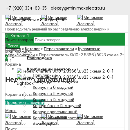
+7 (928) 334-63-35
alexey@minimaxelectro.ru
Режим работы с 8.00 до 17.00
Производитель решений по распределению электроэнергии и
поставщик ЭТП
Каталог
Поиск товаров
Поиск
Главная
»
Каталог
»
Переключатели
»
Кулачковые
Мой профиль
переключатели
»
Переключатель SK10-2.8366\BS23 схема 2-
Распродажа
0
0-1
Корзина
Комбинации розеток
Популярные
Недавно добавлено
Корпус до 4-х модулей
Lightbox
Корпус на 6 модулей
Корпус на 11 модулей
Корзина пуста!
Корпус на 12 модулей
Продолжить покупки
Корпус более 12 модулей
Меню
Корпус прорезиненный
Корпус из стеклопластика
Аксессуары
Поиск