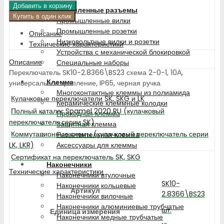
Добавить в корзину
Промышленные разъемы
Купить в один клик
Промышленные вилки
Промышленные розетки
Описание
Низковольтные вилки и розетки
Технические характеристики
Устройства с механической блокировкой
Описание
Специальные наборы
Переключатель SK10-2.8366\BS23 схема 2-0-1, 10А,
Клемма
универсальное крепление, IP65, черная ручка
Многоконтактные клеммы из полиамида
Кулачковые переключатели SK, SKG и LK
Керамические клеммные колодки
Полный каталог Spamel 2020 RU (кулачковый
Проходная клемма
переключатель серии SK)
Защитная клемма
Коммутационные схемы (кулачковый переключатель серии
Разветвительная клемма
LK, LKR)
Аксессуары для клеммы
Сертификат на переключатель SK, SKG
Наконечники
Технические характеристики
Наконечники втулочные
SK10-
Наконечники кольцевые
Артикул
2.8366\BS23
Наконечники вилочные
Наконечники алюминиевые трубчатые
шт.
Единица измерения
Наконечники медные трубчатые