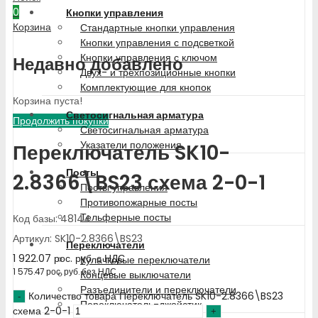
0
Кнопки управления
Корзина
Стандартные кнопки управления
Кнопки управления с подсветкой
Кнопки управления с ключом
Недавно добавлено
Двух- и трехпозиционные кнопки
Комплектующие для кнопок
Корзина пуста!
Светосигнальная арматура
Продолжить покупки
Светосигнальная арматура
Указатели положения
Переключатель SK10-
Посты
2.8366\BS23 схема 2-0-1
Посты управления
Противопожарные посты
Тельферные посты
Код базы: 48144
Артикул: SK10-2.8366\BS23
Переключатели
1 922.07
рос. руб.
с НДС
Кулачковые переключатели
1 575.47
рос. руб.
без НДС
Концевые выключатели
Разъединители и переключатели
Количество товара Переключатель SK10-2.8366\BS23
Переключатель-джойстик
схема 2-0-1